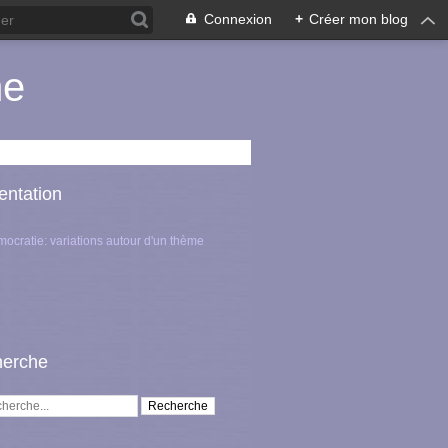
Connexion
+
Créer mon blog
me
entation
mocratie: variations autour d'un thème
erche