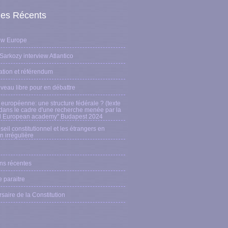
cles Récents
iew Europe
 Sarkozy interview Atlantico
ation et référendum
veau libre pour en débattre
 européenne: une structure fédérale ? (texte
 dans le cadre d'une recherche menée par la
al European academy" Budapest 2024
eil constitutionnel et les étrangers en
on irrégulière
ons récentes
e paraitre
saire de la Constitution