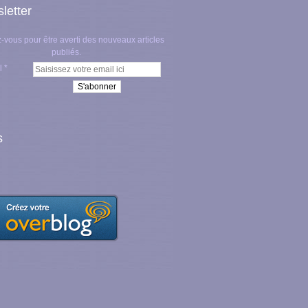
letter
vous pour être averti des nouveaux articles
publiés.
l
s