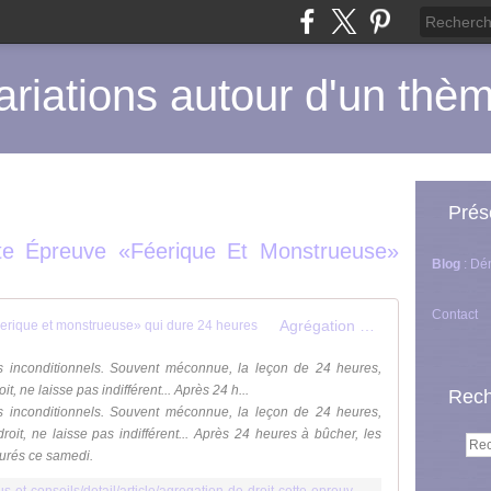
ariations autour d'un thè
Prés
tte Épreuve «féerique Et Monstrueuse»
Blog
: Dé
Contact
Agrégation de droit: cette épreuve «féerique et monstrueuse» qui dure 24 heures
es inconditionnels. Souvent méconnue, la leçon de 24 heures,
t, ne laisse pas indifférent... Après 24 h...
Rech
es inconditionnels. Souvent méconnue, la leçon de 24 heures,
roit, ne laisse pas indifférent... Après 24 heures à bûcher, les
jurés ce samedi.