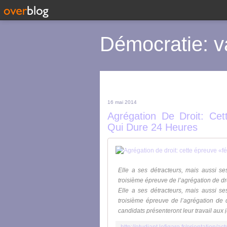
Démocratie: v
16 mai 2014
Agrégation De Droit: Ce
Qui Dure 24 Heures
Elle a ses détracteurs, mais aussi s
troisième épreuve de l’agrégation de droi
Elle a ses détracteurs, mais aussi s
troisième épreuve de l’agrégation de d
candidats présenteront leur travail aux 