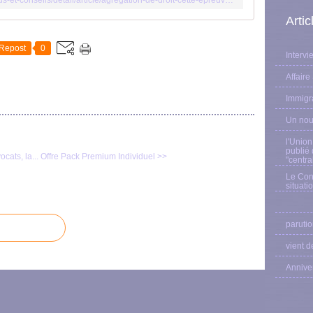
http://etudiant.lefigaro.fr/orientation/actus-et-conseils/detail/article/agregation-de-droit-cette-epreuve-feerique-et-monstrueuse-qui-dure-24-heures-5360/
Arti
Repost
0
Interv
Affaire
Immigr
Un nou
l'Union
publié
cats, la...
Offre Pack Premium Individuel >>
"centr
Le Cons
situati
paruti
vient d
Anniver